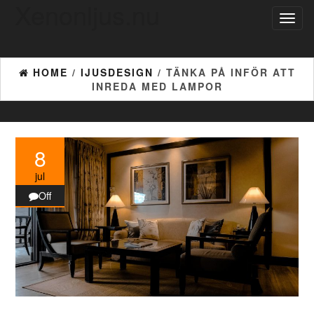
Xenonljus.nu
Toggl
naviga
HOME
/
IJUSDESIGN
/ TÄNKA PÅ INFÖR ATT
INREDA MED LAMPOR
8
jul
Off