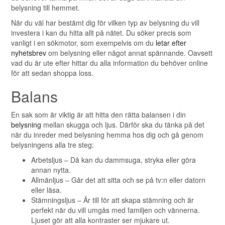
belysning till hemmet.
När du väl har bestämt dig för vilken typ av belysning du vill
investera i kan du hitta allt på nätet. Du söker precis som
vanligt i en sökmotor, som exempelvis om du
letar efter
nyhetsbrev
om belysning eller något annat spännande. Oavsett
vad du är ute efter hittar du alla information du behöver online
för att sedan shoppa loss.
Balans
En sak som är viktig är att hitta den rätta balansen i din
belysning
mellan skugga och ljus. Därför ska du tänka på det
när du inreder med belysning hemma hos dig och gå genom
belysningens alla tre steg:
Arbetsljus – Då kan du dammsuga, stryka eller göra
annan nytta.
Allmänljus – Går det att sitta och se på tv:n eller datorn
eller läsa.
Stämningsljus – Är till för att skapa stämning och är
perfekt när du vill umgås med familjen och vännerna.
Ljuset gör att alla kontraster ser mjukare ut.