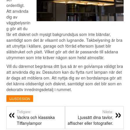
ordentligt.
Att använda
dig av
väggbelysnin
g gör att du
får ett diskret och mysigt bakgrundsljus som inte bländar,
samtidigt som det är vilsamt och lugnande. Takbelysning är bra
att utnyttja i källare, garage och förråd eftersom ljuset blir
slätstruket och platt. Vilket gör att det är passande till sådana
utrymmen som inte kräver någon som helst atmosfär.
Vill du däremot begränsa ditt ljus så är en golvlampa väldigt bra
att använda dig av. Dessutom kan du flytta runt lampan när det
är dags att möblera om. Att nyttja dig av en bordslampa gör att
det känns otidsenligt och diskret, samtidigt som det blir som en
dekorativ inredningsdetalj i rummet.
IJUSDESIGN
Tidigare:
Nästa:
Vackra och klassiska
Ljussätt dina tavlor,
Tiffanylampor
affischer eller fotografier.