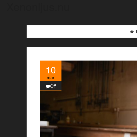
Xenonljus.nu
10
mar
Off