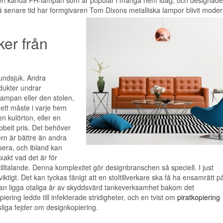
 senare tid har formgivaren Tom Dixons metalliska lampor blivit mode
ker från
vundsjuk. Andra
odukter undrar
lampan eller den stolen,
h ett måste i varje hem
en kulörton, eller en
ubbelt pris. Det behöver
ern är bättre än andra
sera, och ibland kan
xakt vad det är för
tilltalande. Denna komplexitet gör designbranschen så speciell. I just
ktigt. Det kan tyckas fånigt att en stoltillverkare ska få ha ensamrätt på
et kan ligga otaliga år av skyddsvärd tankeverksamhet bakom det
ering ledde till infekterade stridigheter, och en tvist om
piratkopiering
liga fejder om designkopiering.