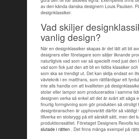
av den kända danska designern Louis Paulsen. På
designklassiker.
Vad skiljer designklassi
vanlig design?
När en designklassiker skapas är det lätt att bli a
designers eller företagare som säljer liknande pr
naturligtvis vad som var så speciellt med just den 
vad som fick just den att bli en tidlös klassiker oc
som ska se trendigt ut. Det kan skilja endast en lit
vävteknik i en mattfrans, som rättfärdigar ett fyrd
inte alls handla om att kvaliteten på designklassik
stolar eller lampor som producerades i samma tid
designen verka så enkel att det är svårt att säga e
finurlig formgivning som gör produkten så otroligt 
designbranschen är upphovsrätt därför så väldigt vi
tillverka en stolsrygg på ett särskilt sätt, men d
produktionssättet. Företaget Designers Revolts kopi
slutade i rätten
. Det finns många exempel på rätts