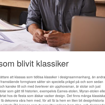
om blivit klassiker
 lättare att klassas som tidlösa klassiker i designsammanhang, än andra
framstående formgivare sätter sin speciella prägel på och som sedan
 och kanske till och med överlever sin upphovsman, är stolar och just
olar som gått till historien, exempelvis Eames-stolen, Myran-stolen elle
ärtat hos de flesta som älskar vacker design. Det finns många klassisk
å dekorera våra hem med, för att få ta hem en liten bit designhistoria
s den kända PH-lampan som är populär i många hem idag, och designad