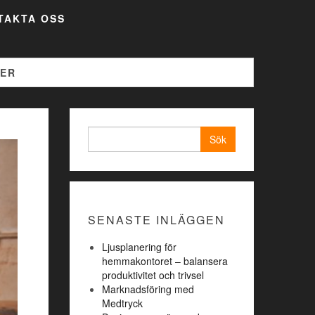
TAKTA OSS
KER
Sök
efter:
SENASTE INLÄGGEN
Ljusplanering för
hemmakontoret – balansera
produktivitet och trivsel
Marknadsföring med
Medtryck