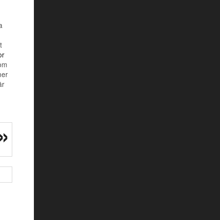
a
t
or
som
mer
är