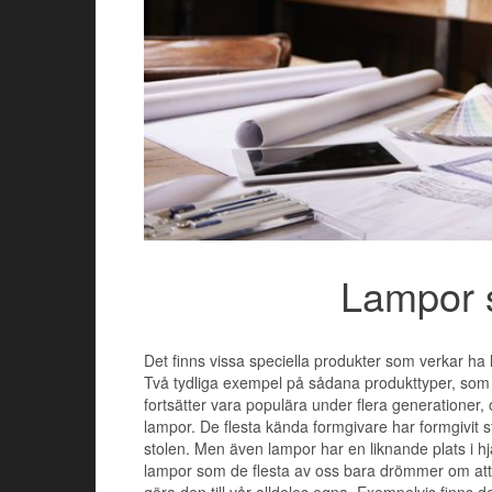
Lampor s
Det finns vissa speciella produkter som verkar ha
Två tydliga exempel på sådana produkttyper, som 
fortsätter vara populära under flera generationer,
lampor. De flesta kända formgivare har formgivit st
stolen. Men även lampor har en liknande plats i hj
lampor som de flesta av oss bara drömmer om att f
göra den till vår alldeles egna. Exempelvis finn