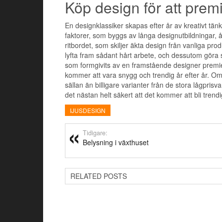
Köp design för att prem
En designklassiker skapas efter år av kreativt tä
faktorer, som byggs av långa designutbildningar, 
ritbordet, som skiljer äkta design från vanliga produ
lyfta fram sådant hårt arbete, och dessutom göra si
som formgivits av en framstående designer prem
kommer att vara snygg och trendig år efter år. Om 
sällan än billigare varianter från de stora lågpri
det nästan helt säkert att det kommer att bli trendi
IJUSDESIGN
Tidigare:
Belysning i växthuset
RELATED POSTS