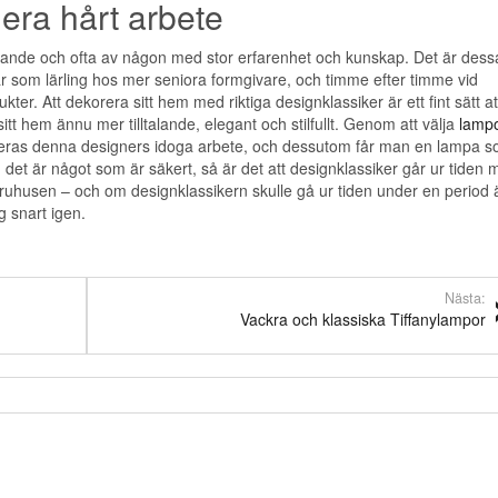
iera hårt arbete
nkande och ofta av någon med stor erfarenhet och kunskap. Det är dess
år som lärling hos mer seniora formgivare, och timme efter timme vid
kter. Att dekorera sitt hem med riktiga designklassiker är ett fint sätt at
tt hem ännu mer tilltalande, elegant och stilfullt. Genom att välja
lamp
ieras denna designers idoga arbete, och dessutom får man en lampa 
det är något som är säkert, så är det att designklassiker går ur tiden 
svaruhusen – och om designklassikern skulle gå ur tiden under en period 
g snart igen.
Nästa:
Vackra och klassiska Tiffanylampor