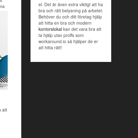
el. Det är även extra viktigt att ha
rna
bra och rätt belysning på arbetet.
Behöver du och ditt företag hjälp
att hitta en bra och modern
kontorslokal
kan det vara bra att
ta hjälp utav proffs som
workaround.io så hjälper de er
att hitta rätt!
 att