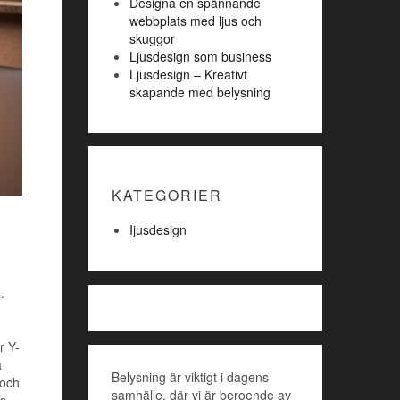
Designa en spännande
webbplats med ljus och
skuggor
Ljusdesign som business
Ljusdesign – Kreativt
skapande med belysning
KATEGORIER
Ijusdesign
.
r Y-
a
Belysning är viktigt i dagens
 och
samhälle, där vi är beroende av
es